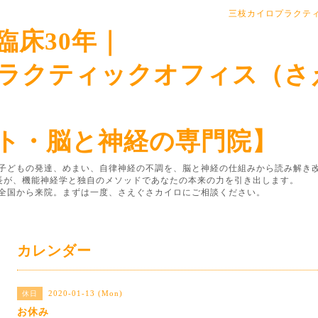
三枝カイロプラクテ
臨床30年｜
ラクティックオフィス（さ
ト・脳と神経の専門院】
子どもの発達、めまい、自律神経の不調を、脳と神経の仕組みから読み解き
院長が、機能神経学と独自のメソッドであなたの本来の力を引き出します。
全国から来院。まずは一度、さえぐさカイロにご相談ください。
カレンダー
2020-01-13 (Mon)
休日
お休み