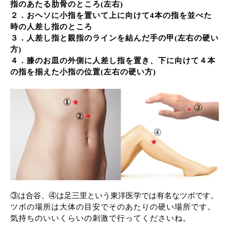
指のあたる肋骨のところ(左右)
２．おヘソに小指を置いて上に向けて
4本の指を並べた
時の人差し指のところ
３．人差し指と親指のラインを結んだ手の甲
(左右の硬い
方)
４．膝のお皿の外側に人差し指を置き、下に向けて４本
の指を揃えた小指の位置
(左右の硬い方)
③は合谷、④は足三里という東洋医学では有名なツボです。
ツボの場所は大体の目安でそのあたりの硬い場所です。
気持ちのいいくらいの刺激で行ってくださいね。