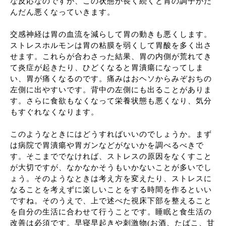
な反応なのですが、この状態が長く続くと胃の調子がだ
んだん悪くなっていきます。
交感神経は胃の血流を減らして胃の動きも悪くします。
ストレスホルモンは胃の粘膜を弱くして胃酸を多く出さ
せます。これらが合わさった結果、胃の内側が荒れてき
て炎症が起きたり、ひどくなると胃潰瘍になってしま
い、胃が痛くなるのです。痛みはおヘソからみぞおちの
左側に出やすいです。背中の左側にも出ることがありま
す。さらに食欲もなくなって栄養状態も悪くなり、気分
もすぐれなくなります。
このようなときにはどうすればいいのでしょうか。まず
は病院で胃潰瘍や胃ガンなどがないかを調べるべきで
す。そこまででなければ、ストレスの原因をなくすこと
が大切ですが、なかなかそうもいかないことが多いでし
ょう。そのようなときは考え方を変えたり、ストレスに
なることを考えずに楽しいことをする時間を作るといい
ですね。そのうえで、上で述べた視床下部を整えること
を自分の生活に合わせて行うことです。睡眠と食生活の
改善は必須です。早寝早起きや刺激物
(お酒、たばこ、甘