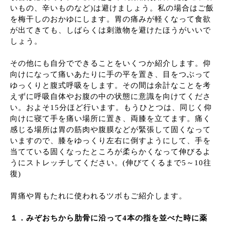
いもの、辛いものなど)は避けましょう。私の場合はご飯
を梅干しのおかゆにします。胃の痛みが軽くなって食欲
が出てきても、しばらくは刺激物を避けたほうがいいで
しょう。
その他にも自分でできることをいくつか紹介します。仰
向けになって痛いあたりに手の平を置き、目をつぶって
ゆっくりと腹式呼吸をします。その間は余計なことを考
えずに呼吸自体やお腹の中の状態に意識を向けてくださ
い。およそ
15分ほど行います。もうひとつは、同じく仰
向けに寝て手を痛い場所に置き、両膝を立てます。痛く
感じる場所は胃の筋肉や腹膜などが緊張して固くなって
いますので、膝をゆっくり左右に倒すようにして、手を
当てている固くなったところが柔らかくなって伸びるよ
うにストレッチしてください。(伸びてくるまで5～10往
復)
胃痛や胃もたれに使われるツボもご紹介します。
１．みぞおちから肋骨に沿って
4本の指を並べた時に薬