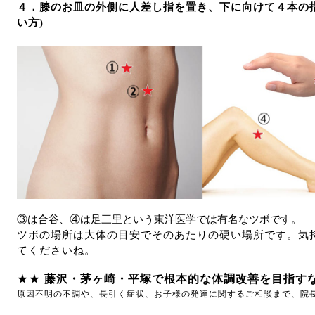
４．膝のお皿の外側に人差し指を置き、下に向けて４本の
い方)
③は合谷、④は足三里という東洋医学では有名なツボです。
ツボの場所は大体の目安でそのあたりの硬い場所です。気
てくださいね。
★★
藤沢・茅ヶ崎・平塚で根本的な体調改善を目指すな
原因不明の不調や、長引く症状、お子様の発達に関するご相談まで、院