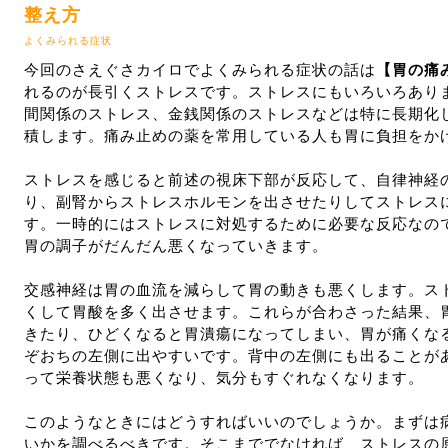
整え方
よくみられる症状
今回のさえぐさカイロでよくみられる症状の話は
【胃の痛
れるのが長引くストレスです。ストレスにもいろいろあり
間関係のストレス、金銭関係のストレスなどは特に長期化
積します。痛み止めの薬を常用している人も胃に負担をか
ストレスを感じると前述の視床下部が反応して、自律神経
り、副腎からストレスホルモンを出させたりしてストレス
す。一時的にはストレスに対処するために必要な反応なの
胃の調子がだんだん悪くなっていきます。
交感神経は胃の血流を減らして胃の動きも悪くします。ス
くして胃酸を多く出させます。これらが合わさった結果、
きたり、ひどくなると胃潰瘍になってしまい、胃が痛くな
ぞおちの左側に出やすいです。背中の左側にも出ることが
って栄養状態も悪くなり、気分もすぐれなくなります。
このようなときにはどうすればいいのでしょうか。まずは
いかを調べるべきです。そこまででなければ、ストレスの