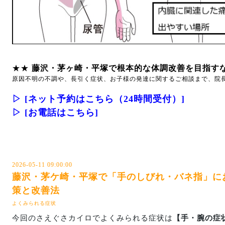
★★
藤沢・茅ヶ崎・平塚で根本的な体調改善を目指すな
原因不明の不調や、長引く症状、お子様の発達に関するご相談まで、院
▷
[ネット予約はこちら（24時間受付）]
▷
[お電話はこちら]
2026-05-11 09:00:00
藤沢・茅ケ崎・平塚で「手のしびれ・バネ指」に
策と改善法
よくみられる症状
今回のさえぐさカイロでよくみられる症状は
【手・腕の症