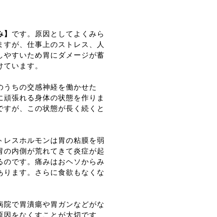
み】
です。原因としてよくみら
ますが、仕事上のストレス、人
しやすいため胃にダメージが蓄
けています。
のうちの交感神経を働かせた
に頑張れる身体の状態を作りま
ですが、この状態が長く続くと
トレスホルモンは胃の粘膜を弱
胃の内側が荒れてきて炎症が起
るのです。痛みはおヘソからみ
あります。さらに食欲もなくな
病院で胃潰瘍や胃ガンなどがな
原因をなくすことが大切です