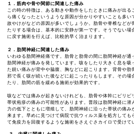
１．
筋肉や骨や関節に関連した痛み
この時の特徴は、ある動きや動作をしたときに痛みが出る
ら痛くなったというような原因が分かりやすいことも多い
故やけがなどの原因が多いでしょうか。肋骨や脊椎などが
たりする場合は、基本的に安静が第一です。そうでない場
に戻す施術を行えば、比較的早く治まります。
２．
肋間神経に関連した痛み
いわゆる肋間神経痛です。肋骨と肋骨の間に肋間神経が通
肋間神経が痛みを発しています。咳をしたり大きく息を吸
た鋭い痛みが背中や脇腹、胸などに起こります。背骨や肋
邪で長く咳が続いた後などに起こったりもします。その場
たり、肋間の筋を緩める施術が効果的です。
咳などでは痛みが起きないけれども、肋骨や体幹にピリピ
帯状疱疹の痛みの可能性があります。普段は肋間神経に潜
力の低下とともに増殖して、肋間神経に沿った帯状の痛み
来ます。早めに見つけて病院で抗ウィルス薬を処方しても
て免疫力を回復するような施術をさえぐさカイロで受けて