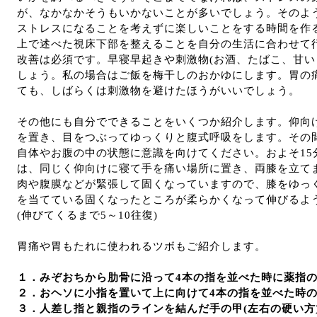
が、なかなかそうもいかないことが多いでしょう。そのよ
ストレスになることを考えずに楽しいことをする時間を作
上で述べた視床下部を整えることを自分の生活に合わせて
改善は必須です。早寝早起きや刺激物
(お酒、たばこ、甘い
しょう。私の場合はご飯を梅干しのおかゆにします。胃の
ても、しばらくは刺激物を避けたほうがいいでしょう。
その他にも自分でできることをいくつか紹介します。仰向
を置き、目をつぶってゆっくりと腹式呼吸をします。その
自体やお腹の中の状態に意識を向けてください。およそ
1
は、同じく仰向けに寝て手を痛い場所に置き、両膝を立て
肉や腹膜などが緊張して固くなっていますので、膝をゆっ
を当てている固くなったところが柔らかくなって伸びるよ
(伸びてくるまで5～10往復)
胃痛や胃もたれに使われるツボもご紹介します。
１．みぞおちから肋骨に沿って
4本の指を並べた時に薬指の
２．おヘソに小指を置いて上に向けて
4本の指を並べた時
３．人差し指と親指のラインを結んだ手の甲
(左右の硬い方