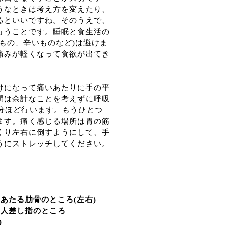
うなときは考え方を変えたり、
るといいですね。そのうえで、
行うことです。睡眠と食生活の
もの、辛いものなど)は避けま
痛みが軽くなって食欲が出てき
けになって痛いあたりに手の平
間は余計なことを考えずに呼吸
5分ほど行います。もうひとつ
ます。痛く感じる場所は胃の筋
くり左右に倒すようにして、手
うにストレッチしてください。
あたる肋骨のところ(左右)
の人差し指のところ
)